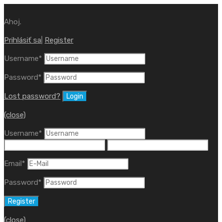
Ahoj.
Prihlásiť sa
|
Register
Username
*
Password
*
Lost password?
(close)
Username
*
Email
*
Password
*
(close)