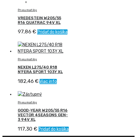
Pneumatiky
VREDESTEIN W205/55
R16 QUATRAC 94V XL
97,86
€
Pridať do košíka
Pneumatiky
NEXEN L275/40 R18
N’FERA SPORT 103Y XL
182,46
€
Viac info
Pneumatiky
GOOD-YEAR W205/55 R16
VECTOR 4SEASONS GEN-
3 94V XL
117,30
€
Pridať do košíka