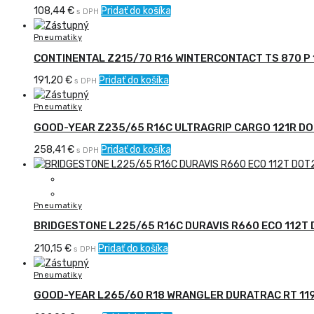
108,44
€
Pridať do košíka
s DPH
Pneumatiky
CONTINENTAL Z215/70 R16 WINTERCONTACT TS 870 P
191,20
€
Pridať do košíka
s DPH
Pneumatiky
GOOD-YEAR Z235/65 R16C ULTRAGRIP CARGO 121R D
258,41
€
Pridať do košíka
s DPH
Pneumatiky
BRIDGESTONE L225/65 R16C DURAVIS R660 ECO 112T
210,15
€
Pridať do košíka
s DPH
Pneumatiky
GOOD-YEAR L265/60 R18 WRANGLER DURATRAC RT 11