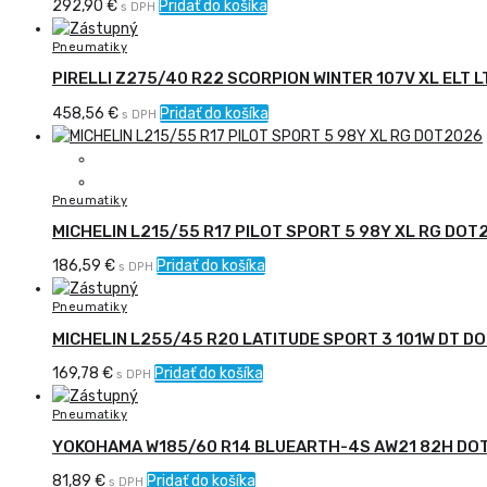
292,90
€
Pridať do košíka
s DPH
Pneumatiky
PIRELLI Z275/40 R22 SCORPION WINTER 107V XL ELT 
458,56
€
Pridať do košíka
s DPH
Pneumatiky
MICHELIN L215/55 R17 PILOT SPORT 5 98Y XL RG DOT
186,59
€
Pridať do košíka
s DPH
Pneumatiky
MICHELIN L255/45 R20 LATITUDE SPORT 3 101W DT 
169,78
€
Pridať do košíka
s DPH
Pneumatiky
YOKOHAMA W185/60 R14 BLUEARTH-4S AW21 82H DO
81,89
€
Pridať do košíka
s DPH