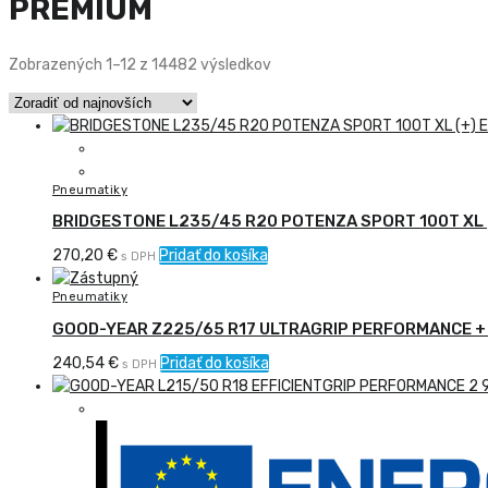
PREMIUM
Zoradené
Zobrazených 1–12 z 14482 výsledkov
podľa
najnovších
Pneumatiky
BRIDGESTONE L235/45 R20 POTENZA SPORT 100T XL 
270,20
€
Pridať do košíka
s DPH
Pneumatiky
GOOD-YEAR Z225/65 R17 ULTRAGRIP PERFORMANCE +
240,54
€
Pridať do košíka
s DPH