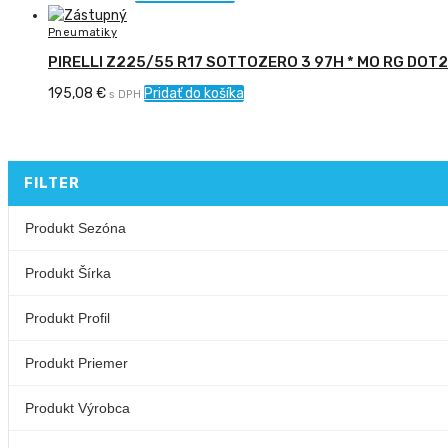
Pneumatiky
PIRELLI Z225/55 R17 SOTTOZERO 3 97H * MO RG DOT
195,08
€
Pridať do košíka
s DPH
FILTER