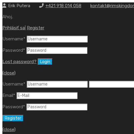
Erik Putera
+421 918 014 058
kontakt@rimskingdo
Ahoj.
Prihlásiť sa
|
Register
Username
*
Password
*
Lost password?
(close)
Username
*
Email
*
Password
*
(close)