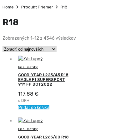
Home
Produkt Priemer
R18
R18
Zoradené
Zobrazených 1–12 z 4346 výsledkov
podľa
najnovších
Pneumatiky
GOOD-YEAR L225/45 R18
EAGLE F1 SUPERSPORT
91Y FP DOT2022
117,88
€
s DPH
Pridať do košíka
Pneumatiky
GOOD-YEAR L265/60 R18