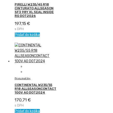
PIRELLI W235/45 R18
CINTURATO ALLSEASON
SF3 98Y XL SEAL INSIDE
RG DOT2026
197,15
€
s DPH
Pridať do košíka
Pneumatiky
CONTINENTAL W235/55
R18 ALLSEASONCONTACT
100V AO DOT2024
170,71
€
s DPH
Pridať do košíka