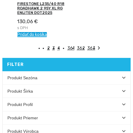
FIRESTONE L235/40 R18
ROADHAWK 2 95Y XL RG
ENLITEN DOT2025
130,06
€
s DPH
Pridať do košíka
1
2
3
4
…
361
362
363
FILTER