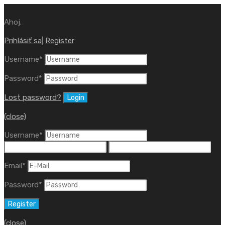
Ahoj.
Prihlásiť sa
|
Register
Username
*
Password
*
Lost password?
(close)
Username
*
Email
*
Password
*
(close)