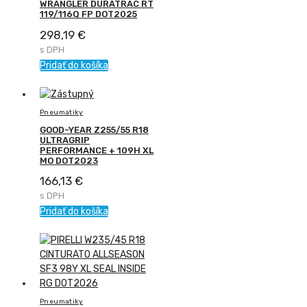
WRANGLER DURATRAC RT
119/116Q FP DOT2025
298,19
€
s DPH
Pridať do košíka
Pneumatiky
GOOD-YEAR Z255/55 R18
ULTRAGRIP
PERFORMANCE + 109H XL
MO DOT2023
166,13
€
s DPH
Pridať do košíka
Pneumatiky