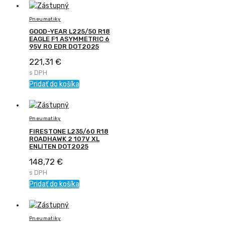
Pneumatiky
GOOD-YEAR L225/50 R18
EAGLE F1 ASYMMETRIC 6
95V R0 EDR DOT2025
221,31
€
s DPH
Pridať do košíka
Pneumatiky
FIRESTONE L235/60 R18
ROADHAWK 2 107V XL
ENLITEN DOT2025
148,72
€
s DPH
Pridať do košíka
Pneumatiky