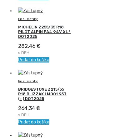
Pneumatiky
MICHELIN Z255/35 R18
PILOT ALPIN PA4 94V XL *
DOT2025
282,46
€
s DPH
Pridať do košíka
Pneumatiky
BRIDGESTONE Z215/55
R18 BLIZZAK LM001 95T
(+) DOT2025
264,34
€
s DPH
Pridať do košíka