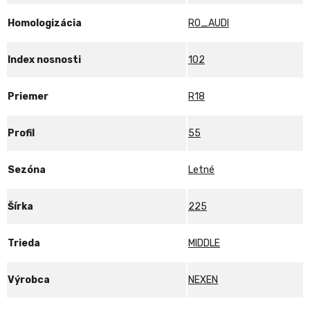
Homologizácia
R0_AUDI
Index nosnosti
102
Priemer
R18
Profil
55
Sezóna
Letné
Šírka
225
Trieda
MIDDLE
Výrobca
NEXEN