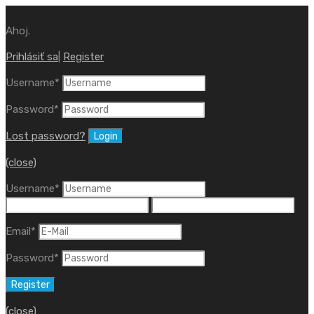
Ahoj.
Prihlásiť sa
|
Register
Username
*
Password
*
Lost password?
(close)
Username
*
Email
*
Password
*
(close)