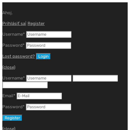
Ahoj.
Prihlásiť sa
|
Register
Username
*
Password
*
Lost password?
(close)
Username
*
Email
*
Password
*
(close)