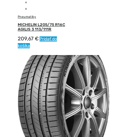
Pneumatiky
MICHELIN L205/75 R16C
AGILIS 3 113/111R
209,67
€
Pridať do
košíka