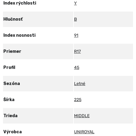
Index rýchlosti
Y
Hlučnosť
B
Index nosnosti
91
Priemer
R17
Profil
45
Sezóna
Letné
Šírka
225
Trieda
MIDDLE
Výrobca
UNIROYAL