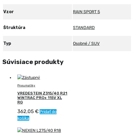
Vzor
RAIN SPORT 5
Štruktúra
STANDARD
Typ
Osobné / SUV
Súvisiace produkty
Pneumatiky
VREDESTEIN Z315/40 R21
WINTRAC PRO+ 115V XL
RG
362,05
€
Pridať do
košíka