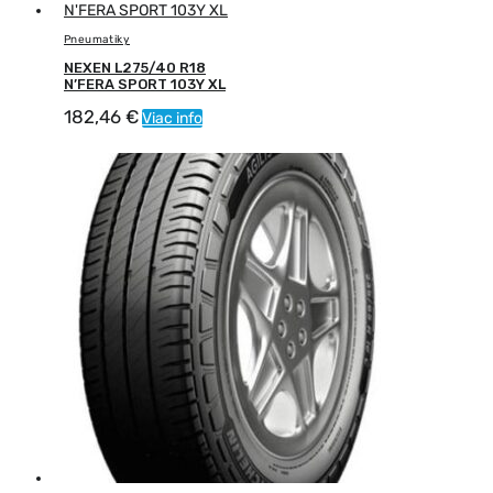
Pneumatiky
NEXEN L275/40 R18
N’FERA SPORT 103Y XL
182,46
€
Viac info