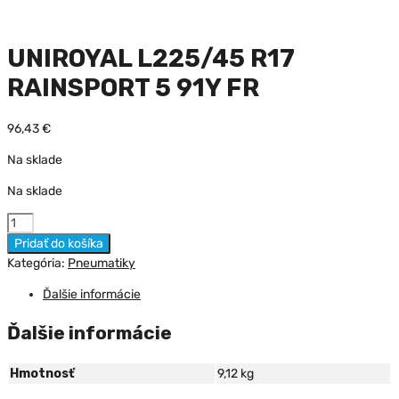
UNIROYAL L225/45 R17
RAINSPORT 5 91Y FR
96,43
€
Na sklade
Na sklade
množstvo
UNIROYAL
Pridať do košíka
L225/45
Kategória:
Pneumatiky
R17
Ďalšie informácie
RAINSPORT
5
Ďalšie informácie
91Y
FR
Hmotnosť
9,12 kg