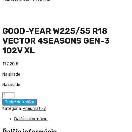
GOOD-YEAR W225/55 R18
VECTOR 4SEASONS GEN-3
102V XL
177,20
€
Na sklade
Na sklade
množstvo
GOOD-
Pridať do košíka
YEAR
Kategória:
Pneumatiky
W225/55
Ďalšie informácie
R18
VECTOR
Ďalšie informácie
4SEASONS