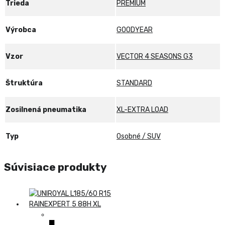
Trieda
PREMIUM
Výrobca
GOODYEAR
Vzor
VECTOR 4 SEASONS G3
Štruktúra
STANDARD
Zosilnená pneumatika
XL-EXTRA LOAD
Typ
Osobné / SUV
Súvisiace produkty