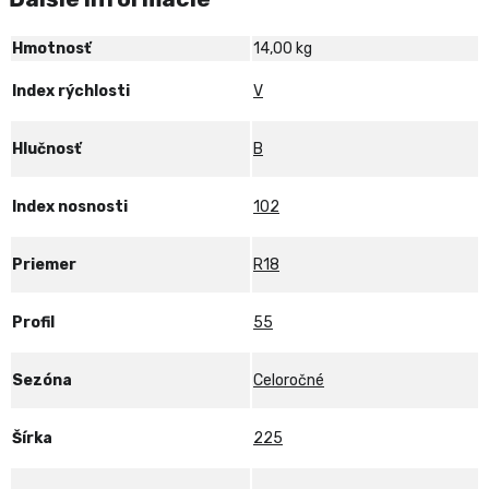
GEN-
3
Hmotnosť
14,00 kg
102V
XL
Index rýchlosti
V
Hlučnosť
B
Index nosnosti
102
Priemer
R18
Profil
55
Sezóna
Celoročné
Šírka
225