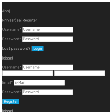
Ahoj.
Prihlásiť sa
|
Register
Username
*
Password
*
Lost password?
(close)
Username
*
Email
*
Password
*
(close)