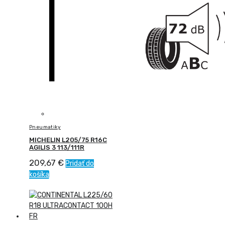
Pneumatiky
MICHELIN L205/75 R16C
AGILIS 3 113/111R
209,67
€
Pridať do
košíka