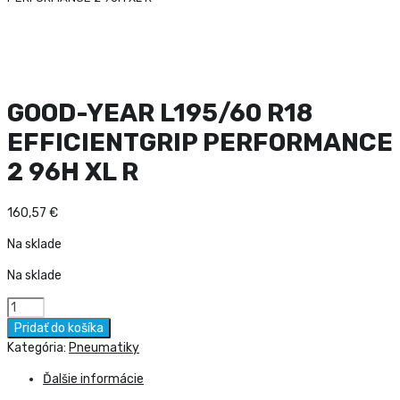
GOOD-YEAR L195/60 R18
EFFICIENTGRIP PERFORMANCE
2 96H XL R
160,57
€
Na sklade
Na sklade
množstvo
GOOD-
Pridať do košíka
YEAR
Kategória:
Pneumatiky
L195/60
Ďalšie informácie
R18
EFFICIENTGRIP