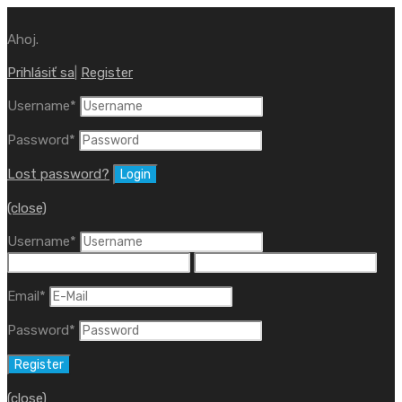
Ahoj.
Prihlásiť sa
|
Register
Username
*
Password
*
Lost password?
(close)
Username
*
Email
*
Password
*
(close)