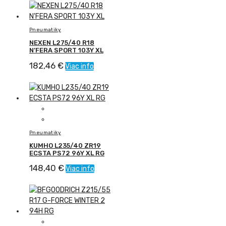
Pneumatiky
NEXEN L275/40 R18
N’FERA SPORT 103Y XL
182,46
€
Viac info
Pneumatiky
KUMHO L235/40 ZR19
ECSTA PS72 96Y XL RG
148,40
€
Viac info