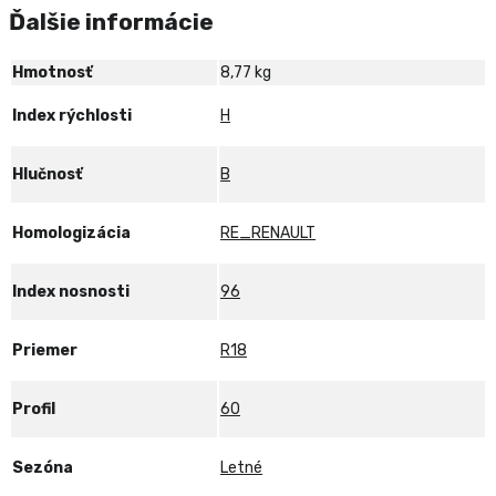
Ďalšie informácie
PERFORMANCE
2
96H
Hmotnosť
8,77 kg
XL
R
Index rýchlosti
H
Hlučnosť
B
Homologizácia
RE_RENAULT
Index nosnosti
96
Priemer
R18
Profil
60
Sezóna
Letné