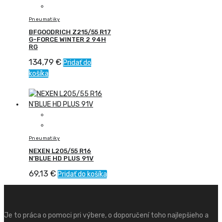
Pneumatiky
BFGOODRICH Z215/55 R17
G-FORCE WINTER 2 94H
RG
134,79
€
Pridať do
košíka
Pneumatiky
NEXEN L205/55 R16
N’BLUE HD PLUS 91V
69,13
€
Pridať do košíka
Je to práca o pomoci pri výbere, o doporučení toho najlepšieho a