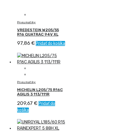
Pneumatiky
VREDESTEIN W205/55
R16 QUATRAC 94V XL
97,86
€
Pridať do košíka
Pneumatiky
MICHELIN L205/75 R16C
AGILIS 3 113/111R
209,67
€
Pridať do
košíka