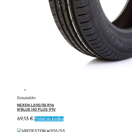
Pneumatiky
NEXEN L205/55 R16
N’BLUE HD PLUS 91V
69,13
€
Pridať do košíka