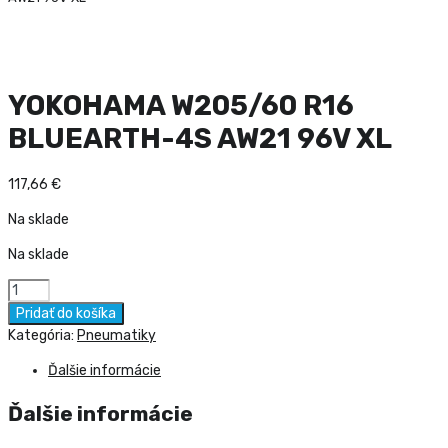
YOKOHAMA W205/60 R16
BLUEARTH-4S AW21 96V XL
117,66
€
Na sklade
Na sklade
množstvo
YOKOHAMA
Pridať do košíka
W205/60
Kategória:
Pneumatiky
R16
Ďalšie informácie
BLUEARTH-
4S
Ďalšie informácie
AW21
96V