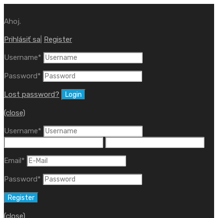
Ahoj.
Prihlásiť sa
|
Register
Username
*
Password
*
Lost password?
(close)
Username
*
Email
*
Password
*
(close)