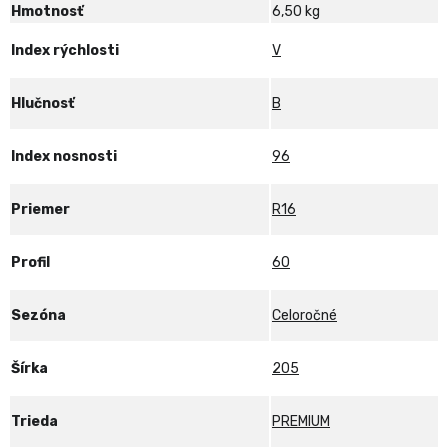
XL
Hmotnosť
6,50 kg
Index rýchlosti
V
Hlučnosť
B
Index nosnosti
96
Priemer
R16
Profil
60
Sezóna
Celoročné
Šírka
205
Trieda
PREMIUM