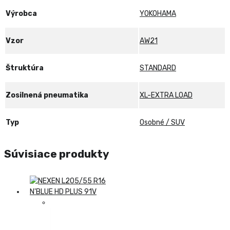
Výrobca
YOKOHAMA
Vzor
AW21
Štruktúra
STANDARD
Zosilnená pneumatika
XL-EXTRA LOAD
Typ
Osobné / SUV
Súvisiace produkty