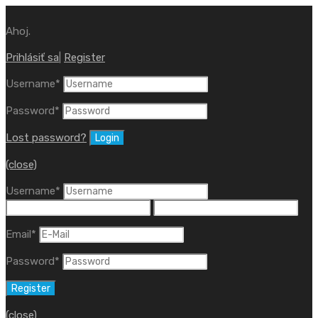
Ahoj.
Prihlásiť sa
|
Register
Username
*
Password
*
Lost password?
(close)
Username
*
Email
*
Password
*
(close)