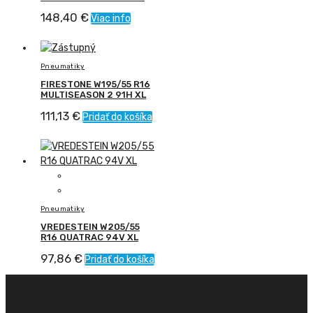
148,40
€
Viac info
Pneumatiky
FIRESTONE W195/55 R16
MULTISEASON 2 91H XL
111,13
€
Pridať do košíka
Pneumatiky
VREDESTEIN W205/55
R16 QUATRAC 94V XL
97,86
€
Pridať do košíka