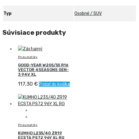
Typ
Osobné / SUV
Súvisiace produkty
Pneumatiky
GOOD-YEAR W205/55 R16
VECTOR 4SEASONS GEN-
3 94V XL
117,30
€
Pridať do košíka
Pneumatiky
KUMHO L235/40 ZR19
ECSTA PS72 96Y XL RG