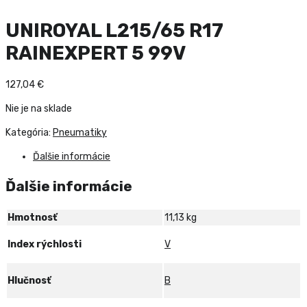
UNIROYAL L215/65 R17
RAINEXPERT 5 99V
127,04
€
Nie je na sklade
Kategória:
Pneumatiky
Ďalšie informácie
Ďalšie informácie
Hmotnosť
11,13 kg
Index rýchlosti
V
Hlučnosť
B