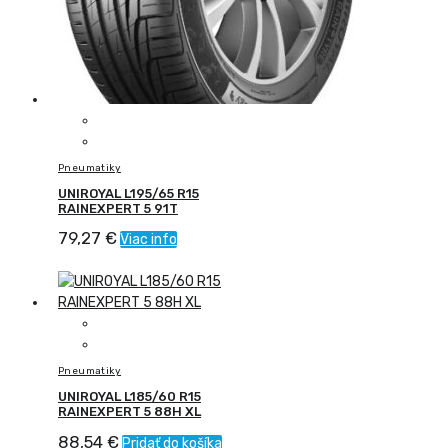
Pneumatiky
UNIROYAL L195/65 R15
RAINEXPERT 5 91T
79,27
€
Viac info
Pneumatiky
UNIROYAL L185/60 R15
RAINEXPERT 5 88H XL
88,54
€
Pridať do košíka