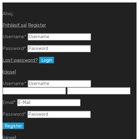
Ahoj.
Prihlásiť sa
|
Register
Username
*
Password
*
Lost password?
(close)
Username
*
Email
*
Password
*
(close)