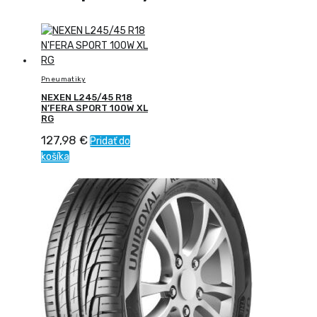
Pneumatiky
NEXEN L245/45 R18
N’FERA SPORT 100W XL
RG
127,98
€
Pridať do
košíka