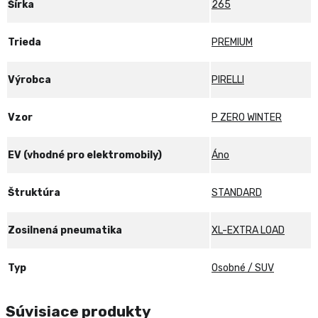
Šírka
265
Trieda
PREMIUM
Výrobca
PIRELLI
Vzor
P ZERO WINTER
EV (vhodné pro elektromobily)
Áno
Štruktúra
STANDARD
Zosilnená pneumatika
XL-EXTRA LOAD
Typ
Osobné / SUV
Súvisiace produkty