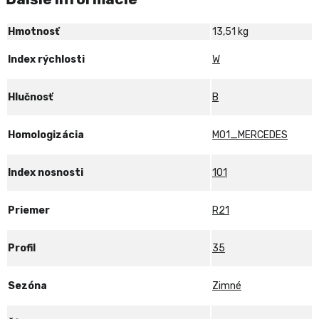
XL
NCS
Hmotnosť
13,51 kg
ELT
MO1
Index rýchlosti
W
RG
Hlučnosť
B
Homologizácia
MO1_MERCEDES
Index nosnosti
101
Priemer
R21
Profil
35
Sezóna
Zimné