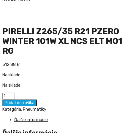
PIRELLI Z265/35 R21 PZERO
WINTER 101W XL NCS ELT MO1
RG
512,88
€
Na sklade
Na sklade
množstvo
PIRELLI
Pridať do košíka
Z265/35
Kategória:
Pneumatiky
R21
Ďalšie informácie
PZERO
WINTER
Ďalšie informácie
101W