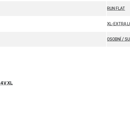
RUN FLAT
XL-EXTRA 
OSOBNÍ / S
4V XL