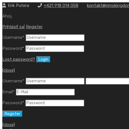
Erik Putera
+421 918 014 058
kontakt@rimskingdo
Ahoj.
Prihlásiť sa
|
Register
Username
*
Password
*
Lost password?
(close)
Username
*
Email
*
Password
*
(close)