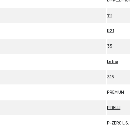
BMW_BMW/M
111
R21
35
Letné
315
PREMIUM
PIRELLI
P-ZERO L.S.