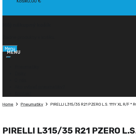
Košík
0,00
€
0
Môj nákupný košík
Žiadne produkty v košíku.
Skip
Menu
to
content
Pneumatiky
Disky
O nás
Ako vybrať pneumatiky?
Kontakt
Home
Pneumatiky
PIRELLI L315/35 R21 PZERO L.S. 111Y XL R/F *
PIRELLI L315/35 R21 PZERO L.S