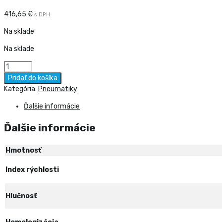
416,65
€
s DPH
Na sklade
Na sklade
množstvo
PIRELLI
Pridať do košíka
L315/35
Kategória:
Pneumatiky
R21
Ďalšie informácie
PZERO
L.S.
Ďalšie informácie
111Y
XL
R/F
Hmotnosť
*
RG
Index rýchlosti
DOT2026
Hlučnosť