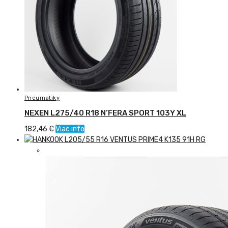
Pneumatiky
NEXEN L275/40 R18 N’FERA SPORT 103Y XL
182,46
€
Viac info