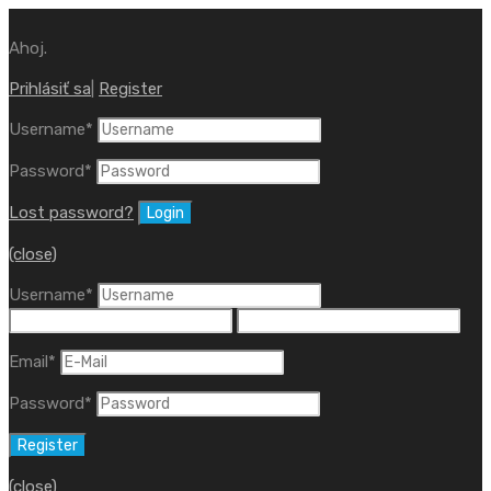
Ahoj.
Prihlásiť sa
|
Register
Username
*
Password
*
Lost password?
(close)
Username
*
Email
*
Password
*
(close)