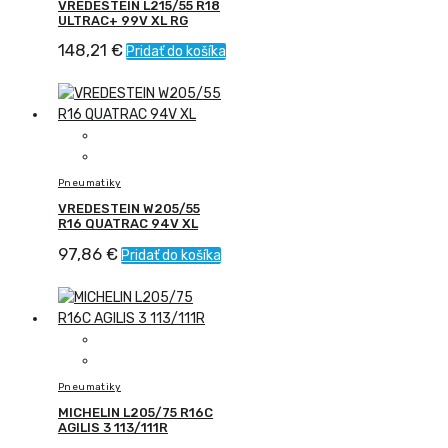
VREDESTEIN L215/55 R18
ULTRAC+ 99V XL RG
148,21
€
Pridať do košíka
Pneumatiky
VREDESTEIN W205/55
R16 QUATRAC 94V XL
97,86
€
Pridať do košíka
Pneumatiky
MICHELIN L205/75 R16C
AGILIS 3 113/111R