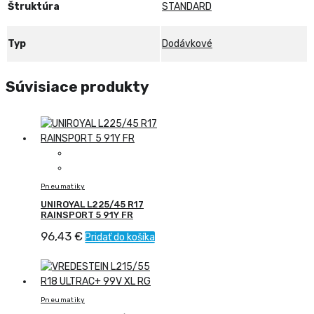
Štruktúra
STANDARD
Typ
Dodávkové
Súvisiace produkty
Pneumatiky
UNIROYAL L225/45 R17
RAINSPORT 5 91Y FR
96,43
€
Pridať do košíka
Pneumatiky