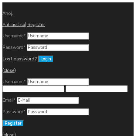
Ahoj.
Prihlásiť sa
|
Register
Username
*
Password
*
Lost password?
(close)
Username
*
Email
*
Password
*
(close)