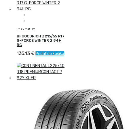
Pneumatiky
BFGOODRICH Z215/55 R17
G-FORCE WINTER 2 94H
RG
135,13
€
Pridať do košíka