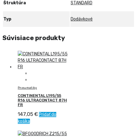
Štruktúra
STANDARD
Typ
Dodávkové
Súvisiace produkty
Pneumatiky
CONTINENTAL L195/55
R16 ULTRACONTACT 87H
FR
147,05
€
Pridať do
košíka