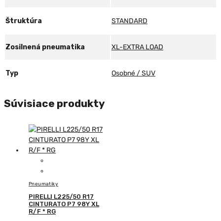
Štruktúra
STANDARD
Zosilnená pneumatika
XL-EXTRA LOAD
Typ
Osobné / SUV
Súvisiace produkty
Pneumatiky
PIRELLI L225/50 R17
CINTURATO P7 98Y XL
R/F * RG