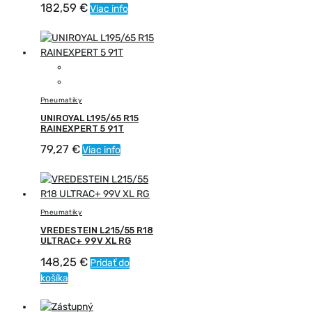
182,59
€
Viac info
Pneumatiky
UNIROYAL L195/65 R15
RAINEXPERT 5 91T
79,27
€
Viac info
Pneumatiky
VREDESTEIN L215/55 R18
ULTRAC+ 99V XL RG
148,25
€
Pridať do
košíka