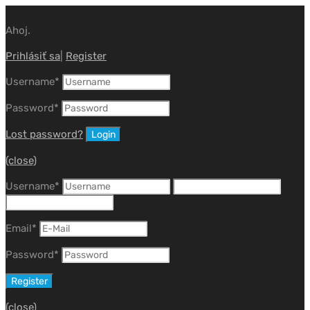
Ahoj.
Prihlásiť sa
|
Register
Username
*
Password
*
Lost password?
(close)
Username
*
Email
*
Password
*
(close)