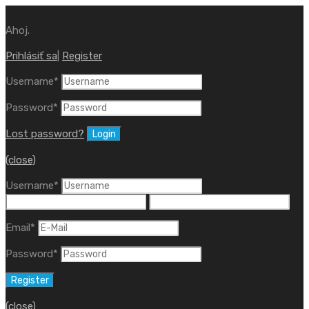
Ahoj.
Prihlásiť sa
|
Register
Username
*
Password
*
Lost password?
(close)
Username
*
Email
*
Password
*
(close)