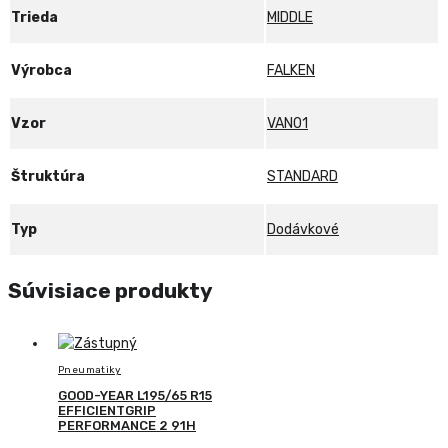
Trieda
MIDDLE
Výrobca
FALKEN
Vzor
VAN01
Štruktúra
STANDARD
Typ
Dodávkové
Súvisiace produkty
Pneumatiky
GOOD-YEAR L195/65 R15
EFFICIENTGRIP
PERFORMANCE 2 91H