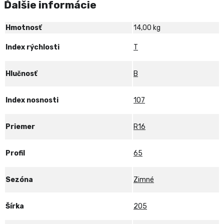
Ďalšie informácie
107/105T
Hmotnosť
14,00 kg
Index rýchlosti
T
Hlučnosť
B
Index nosnosti
107
Priemer
R16
Profil
65
Sezóna
Zimné
Šírka
205