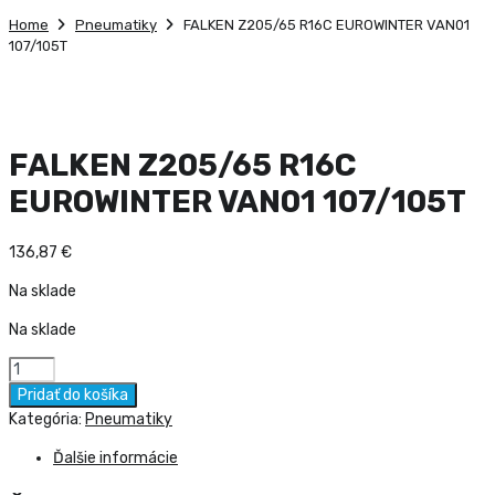
Home
Pneumatiky
FALKEN Z205/65 R16C EUROWINTER VAN01
107/105T
FALKEN Z205/65 R16C
EUROWINTER VAN01 107/105T
136,87
€
Na sklade
Na sklade
množstvo
FALKEN
Pridať do košíka
Z205/65
Kategória:
Pneumatiky
R16C
Ďalšie informácie
EUROWINTER
VAN01