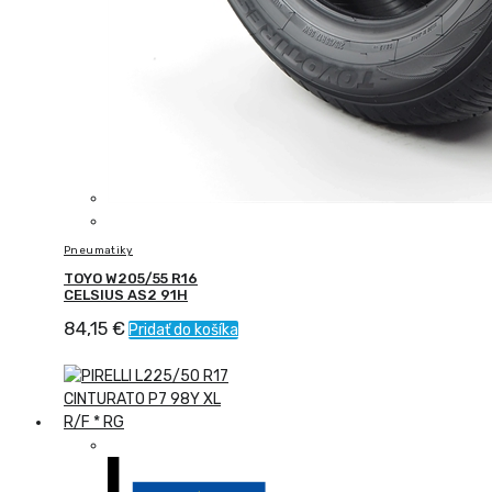
Pneumatiky
TOYO W205/55 R16
CELSIUS AS2 91H
84,15
€
Pridať do košíka