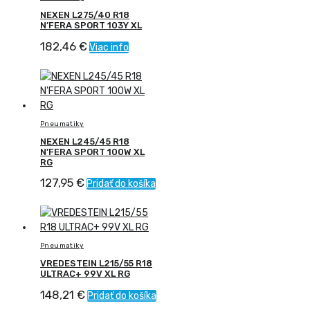
NEXEN L275/40 R18
N’FERA SPORT 103Y XL
182,46
€
Viac info
Pneumatiky
NEXEN L245/45 R18
N’FERA SPORT 100W XL
RG
127,95
€
Pridať do košíka
Pneumatiky
VREDESTEIN L215/55 R18
ULTRAC+ 99V XL RG
148,21
€
Pridať do košíka