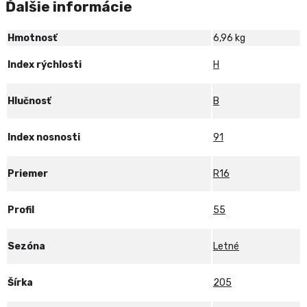
Ďalšie informácie
91H
ENLITEN
Hmotnosť
6,96 kg
Index rýchlosti
H
Hlučnosť
B
Index nosnosti
91
Priemer
R16
Profil
55
Sezóna
Letné
Šírka
205