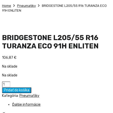
Home
Pneumatiky
BRIDGESTONE L205/55 R16 TURANZA ECO
91H ENLITEN
BRIDGESTONE L205/55 R16
TURANZA ECO 91H ENLITEN
106,87
€
Na sklade
Na sklade
množstvo
BRIDGESTONE
Pridať do košíka
L205/55
Kategória:
Pneumatiky
R16
Ďalšie informácie
TURANZA
ECO