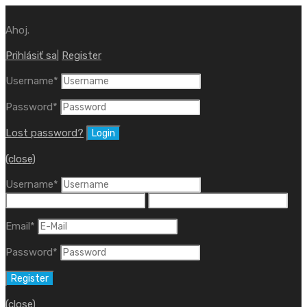
Ahoj.
Prihlásiť sa
|
Register
Username
*
Password
*
Lost password?
(close)
Username
*
Email
*
Password
*
(close)