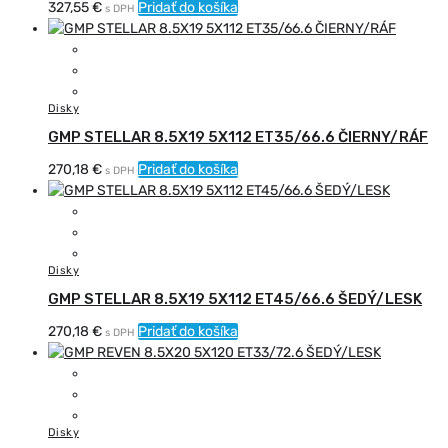
327,55
€
Pridať do košíka
s DPH
Disky
GMP STELLAR 8.5X19 5X112 ET35/66.6 ČIERNY/RÁF
270,18
€
Pridať do košíka
s DPH
Disky
GMP STELLAR 8.5X19 5X112 ET45/66.6 ŠEDÝ/LESK
270,18
€
Pridať do košíka
s DPH
Disky