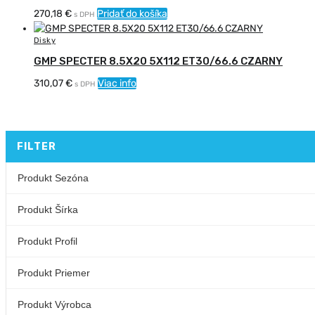
270,18
€
Pridať do košíka
s DPH
Disky
GMP SPECTER 8.5X20 5X112 ET30/66.6 CZARNY
310,07
€
Viac info
s DPH
FILTER