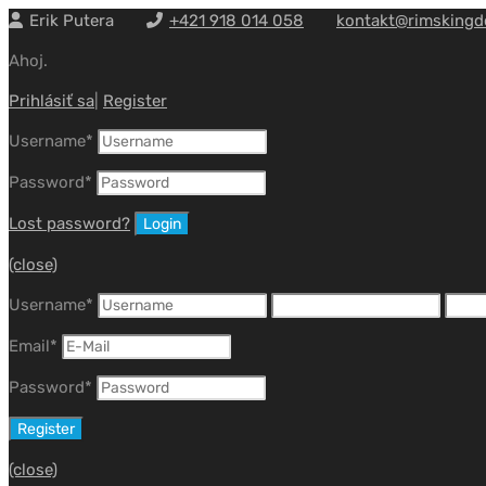
Erik Putera
+421 918 014 058
kontakt@rimskingd
Ahoj.
Prihlásiť sa
|
Register
Username
*
Password
*
Lost password?
(close)
Username
*
Email
*
Password
*
(close)