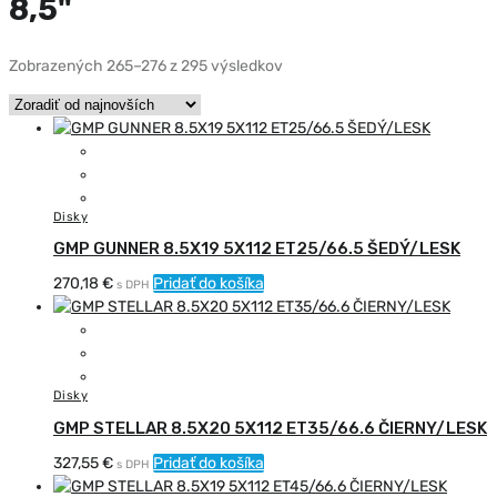
8,5"
Zoradené
Zobrazených 265–276 z 295 výsledkov
podľa
najnovších
Disky
GMP GUNNER 8.5X19 5X112 ET25/66.5 ŠEDÝ/LESK
270,18
€
Pridať do košíka
s DPH
Disky
GMP STELLAR 8.5X20 5X112 ET35/66.6 ČIERNY/LESK
327,55
€
Pridať do košíka
s DPH