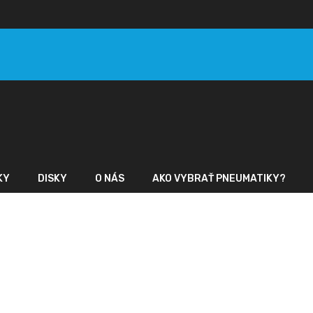
KY
DISKY
O NÁS
AKO VYBRAŤ PNEUMATIKY?