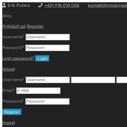
Erik Putera
+421 918 014 058
kontakt@rimskingd
Ahoj.
Prihlásiť sa
|
Register
Username
*
Password
*
Lost password?
(close)
Username
*
Email
*
Password
*
(close)