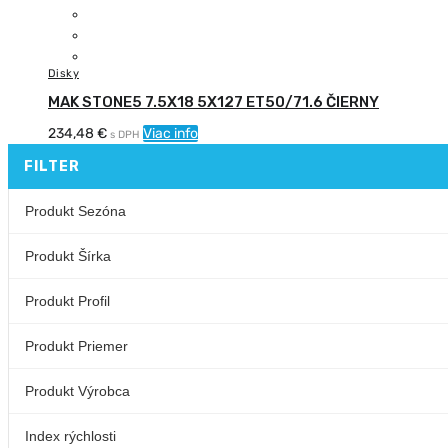
Disky
MAK STONE5 7.5X18 5X127 ET50/71.6 ČIERNY
234,48
€
Viac info
s DPH
FILTER