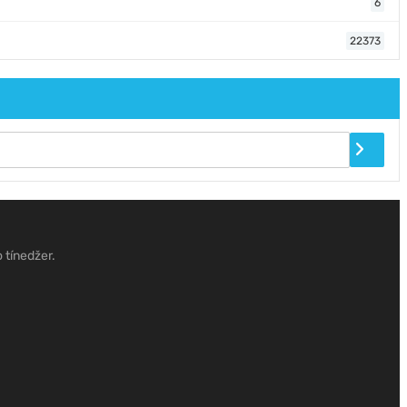
6
22373
 tínedžer.