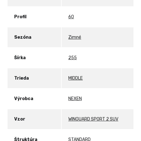
Profil
60
Sezóna
Zimné
Šírka
255
Trieda
MIDDLE
Výrobca
NEXEN
Vzor
WINGUARD SPORT 2 SUV
Štruktúra
STANDARD