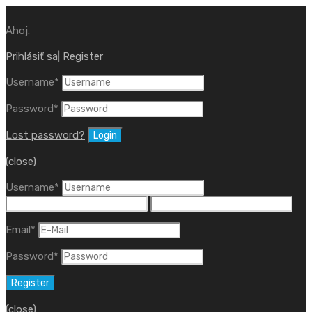
Ahoj.
Prihlásiť sa
|
Register
Username
*
Password
*
Lost password?
(close)
Username
*
Email
*
Password
*
(close)