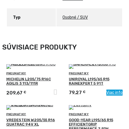
Typ
Osobné / SUV
SÚVISIACE PRODUKTY
PNEUMATIKY
PNEUMATIKY
MICHELIN L205/75 R16C
UNIROYAL L195/65 R15
AGILIS 3 113/111R
RAINEXPERT 5 91T
79,27
Pridať do košíka
209,67
€
€
Viac info
PNEUMATIKY
PNEUMATIKY
VREDESTEIN W205/55 R16
GOOD-YEAR L195/65 R15
QUATRAC 94V XL
EFFICIENTGRIP
PERFORMANCE 2 91H