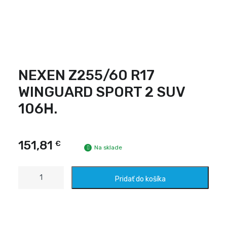
NEXEN Z255/60 R17
WINGUARD SPORT 2 SUV
106H.
151,81
€
Na sklade
množstvo
Pridať do košíka
NEXEN
Z255/60
R17
WINGUARD
SPORT