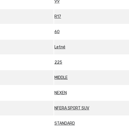
99
R17
60
Letné
225
MIDDLE
NEXEN
NFERA SPORT SUV
STANDARD