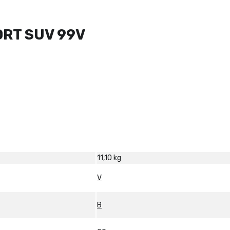
ORT SUV 99V
11,10 kg
V
B