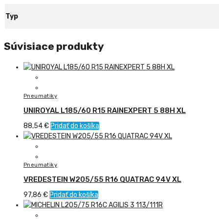
Typ
Súvisiace produkty
Pneumatiky
UNIROYAL L185/60 R15 RAINEXPERT 5 88H XL
88,54
€
Pridať do košíka
Pneumatiky
VREDESTEIN W205/55 R16 QUATRAC 94V XL
97,86
€
Pridať do košíka