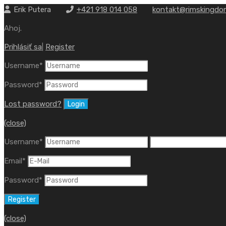
Erik Putera
+421 918 014 058
kontakt@rimskingdo
Ahoj.
Prihlásiť sa
|
Register
Username
*
Password
*
Lost password?
(close)
Username
*
Email
*
Password
*
(close)