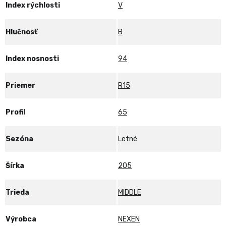
Index rýchlosti
V
Hlučnosť
B
Index nosnosti
94
Priemer
R15
Profil
65
Sezóna
Letné
Šírka
205
Trieda
MIDDLE
Výrobca
NEXEN