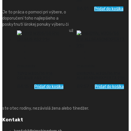
86,91
€
Pridať do košíka
Je to práca o pomoci pri výbere, o
doporučení toho najlepšieho a
poskytnutí širokej ponuky výberu či
už
Pneumatiky
Pneumatiky
TOYO W205/55 R16
UNIROYAL W205/55 R16
CELSIUS AS2 91H
ALLSEASONEXPERT3 91H
84,15
€
89,57
€
Pridať do košíka
Pridať do košíka
ste otec rodiny, nezávislá žena alebo tínedžer.
Kontakt