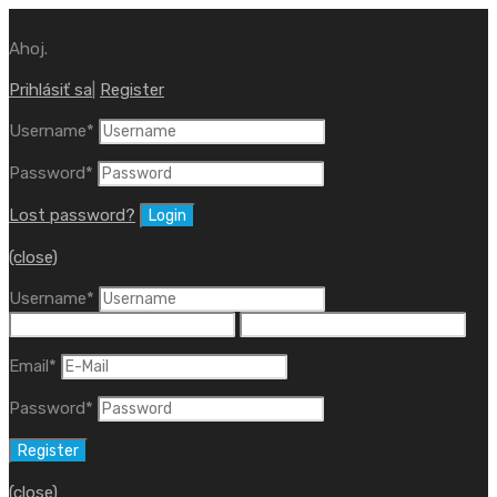
Ahoj.
Prihlásiť sa
|
Register
Username
*
Password
*
Lost password?
(close)
Username
*
Email
*
Password
*
(close)