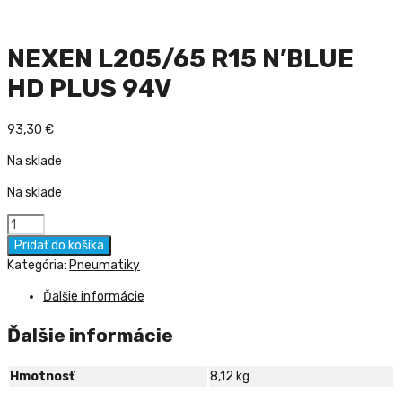
NEXEN L205/65 R15 N’BLUE
HD PLUS 94V
93,30
€
Na sklade
Na sklade
množstvo
NEXEN
Pridať do košíka
L205/65
Kategória:
Pneumatiky
R15
Ďalšie informácie
N'BLUE
HD
Ďalšie informácie
PLUS
94V
Hmotnosť
8,12 kg