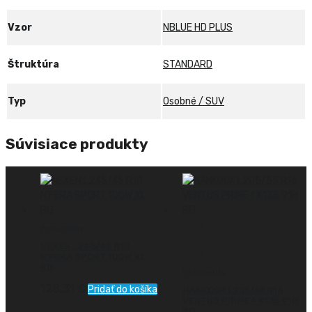
Vzor
NBLUE HD PLUS
Štruktúra
STANDARD
Typ
Osobné / SUV
Súvisiace produkty
Pneumatiky
NEXEN L245/45 R18
N’FERA SPORT 100W XL
RG
Pneumatiky
128,31
€
Pridať do košíka
HANKOOK L205/55 R16
VENTUS PRIME4 K135 91H
RG