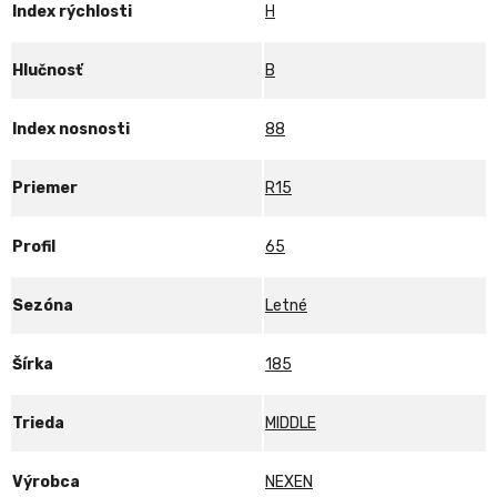
Index rýchlosti
H
Hlučnosť
B
Index nosnosti
88
Priemer
R15
Profil
65
Sezóna
Letné
Šírka
185
Trieda
MIDDLE
Výrobca
NEXEN