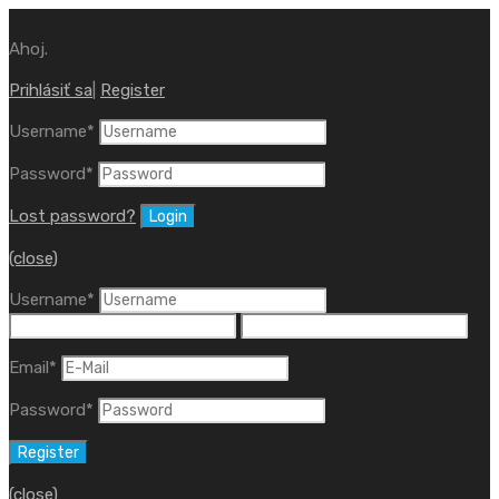
Ahoj.
Prihlásiť sa
|
Register
Username
*
Password
*
Lost password?
(close)
Username
*
Email
*
Password
*
(close)