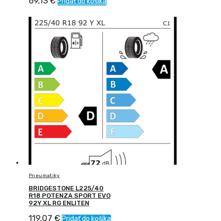
69,13
€
Pridať do košíka
Pneumatiky
BRIDGESTONE L225/40
R18 POTENZA SPORT EVO
92Y XL RG ENLITEN
119,07
€
Pridať do košíka