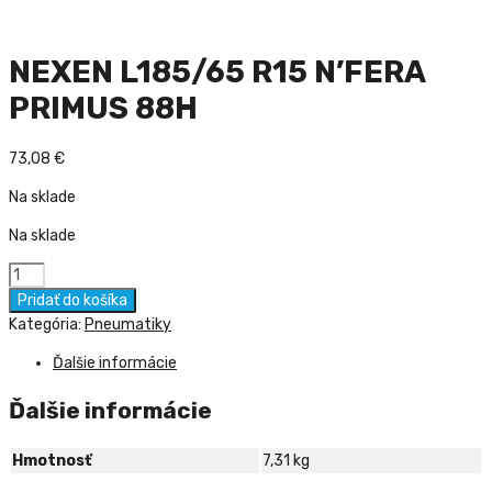
NEXEN L185/65 R15 N’FERA
PRIMUS 88H
73,08
€
Na sklade
Na sklade
množstvo
NEXEN
Pridať do košíka
L185/65
Kategória:
Pneumatiky
R15
Ďalšie informácie
N'FERA
PRIMUS
Ďalšie informácie
88H
Hmotnosť
7,31 kg