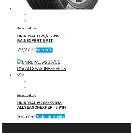
Pneumatiky
UNIROYAL L195/65 R15
RAINEXPERT 5 91T
79,27
€
Viac info
Pneumatiky
UNIROYAL W205/55 R16
ALLSEASONEXPERT3 91H
89,57
€
Pridať do košíka