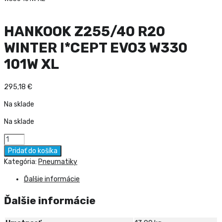
HANKOOK Z255/40 R20
WINTER I*CEPT EVO3 W330
101W XL
295,18
€
Na sklade
Na sklade
množstvo
HANKOOK
Pridať do košíka
Z255/40
Kategória:
Pneumatiky
R20
Ďalšie informácie
WINTER
I*CEPT
Ďalšie informácie
EVO3
W330
101W