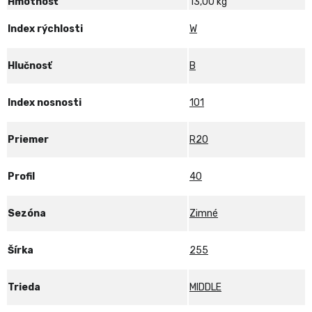
Hmotnosť
13,00 kg
XL
Index rýchlosti
W
Hlučnosť
B
Index nosnosti
101
Priemer
R20
Profil
40
Sezóna
Zimné
Šírka
255
Trieda
MIDDLE