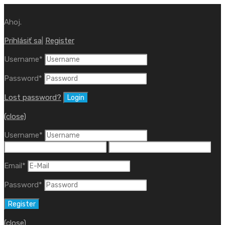
Ahoj.
Prihlásiť sa
|
Register
Username
*
Password
*
Lost password?
(close)
Username
*
Email
*
Password
*
(close)