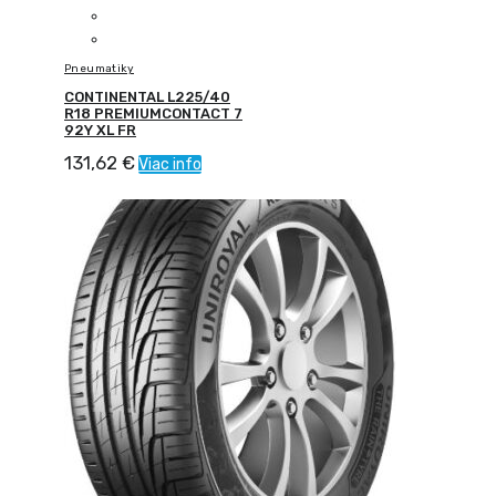
Pneumatiky
CONTINENTAL L225/40
R18 PREMIUMCONTACT 7
92Y XL FR
131,62
€
Viac info