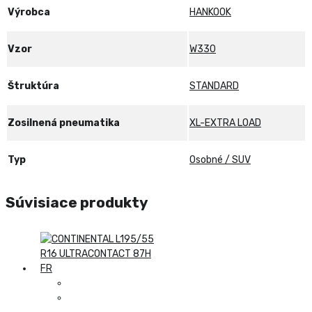
Výrobca
HANKOOK
Vzor
W330
Štruktúra
STANDARD
Zosilnená pneumatika
XL-EXTRA LOAD
Typ
Osobné / SUV
Súvisiace produkty