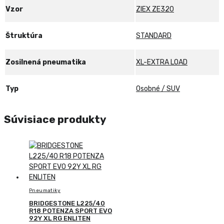
Vzor
ZIEX ZE320
Štruktúra
STANDARD
Zosilnená pneumatika
XL-EXTRA LOAD
Typ
Osobné / SUV
Súvisiace produkty
Pneumatiky
BRIDGESTONE L225/40
R18 POTENZA SPORT EVO
92Y XL RG ENLITEN