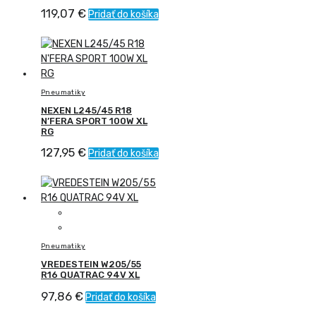
119,07
€
Pridať do košíka
Pneumatiky
NEXEN L245/45 R18
N’FERA SPORT 100W XL
RG
127,95
€
Pridať do košíka
Pneumatiky
VREDESTEIN W205/55
R16 QUATRAC 94V XL
97,86
€
Pridať do košíka