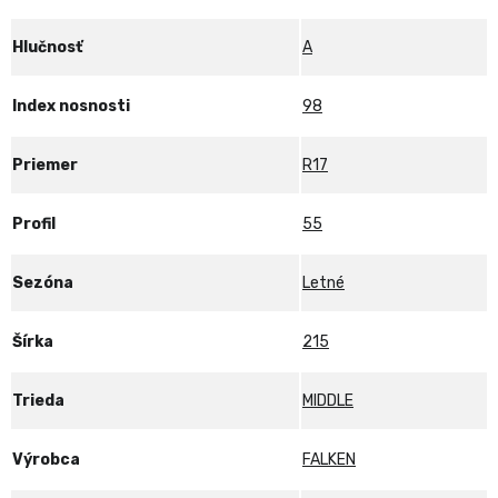
Hlučnosť
A
Index nosnosti
98
Priemer
R17
Profil
55
Sezóna
Letné
Šírka
215
Trieda
MIDDLE
Výrobca
FALKEN