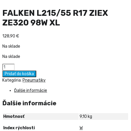
FALKEN L215/55 R17 ZIEX
ZE320 98W XL
128,90
€
Na sklade
Na sklade
množstvo
FALKEN
Pridať do košíka
L215/55
Kategória:
Pneumatiky
R17
Ďalšie informácie
ZIEX
ZE320
Ďalšie informácie
98W
XL
Hmotnosť
9,10 kg
Index rýchlosti
W