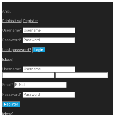
Ahoj.
Prihlásiť sa
|
Register
Username
*
Password
*
Lost password?
(close)
Username
*
Email
*
Password
*
(close)