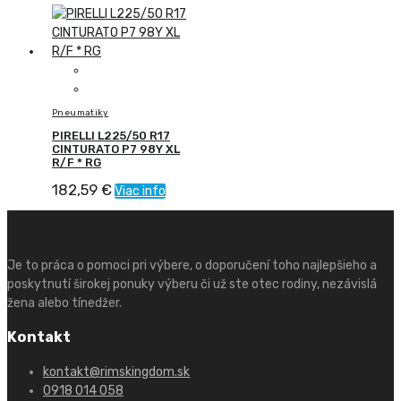
Pneumatiky
PIRELLI L225/50 R17
CINTURATO P7 98Y XL
R/F * RG
182,59
€
Viac info
Je to práca o pomoci pri výbere, o doporučení toho najlepšieho a
poskytnutí širokej ponuky výberu či už ste otec rodiny, nezávislá
žena alebo tínedžer.
Kontakt
kontakt@rimskingdom.sk
0918 014 058