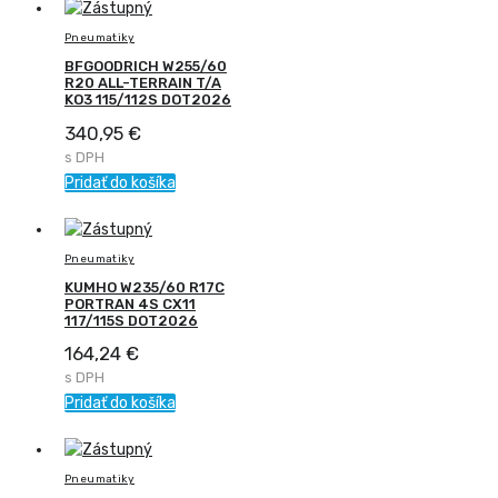
Pneumatiky
BFGOODRICH W255/60
R20 ALL-TERRAIN T/A
KO3 115/112S DOT2026
340,95
€
s DPH
Pridať do košíka
Pneumatiky
KUMHO W235/60 R17C
PORTRAN 4S CX11
117/115S DOT2026
164,24
€
s DPH
Pridať do košíka
Pneumatiky