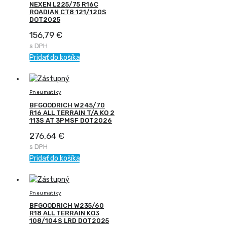
NEXEN L225/75 R16C
ROADIAN CT8 121/120S
DOT2025
156,79
€
s DPH
Pridať do košíka
Pneumatiky
BFGOODRICH W245/70
R16 ALL TERRAIN T/A KO 2
113S AT 3PMSF DOT2026
276,64
€
s DPH
Pridať do košíka
Pneumatiky
BFGOODRICH W235/60
R18 ALL TERRAIN KO3
108/104S LRD DOT2025