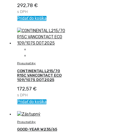
292,78
€
s DPH
Pridať do košíka
Pneumatiky
CONTINENTAL L215/70
R15C VANCONTACT ECO
109/107S DOT2025
172,57
€
s DPH
Pridať do košíka
Pneumatiky
GOOD-YEAR W235/65