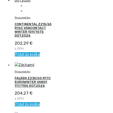
Pneumatiky
CONTINENTAL Z215/65
R16C VANCONTACT
WINTER 109/107S
DOT2026
202,29
€
s DPH
Pridať do košíka
Pneumatiky
FALKEN Z235/60 R17C
EUROWINTER VAN01
117/115S DOT2026
204,27
€
s DPH
Pridať do košíka