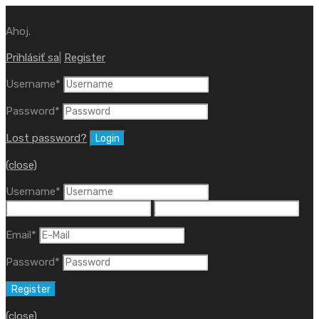
Ahoj.
Prihlásiť sa
|
Register
Username
*
Password
*
Lost password?
(close)
Username
*
Email
*
Password
*
(close)