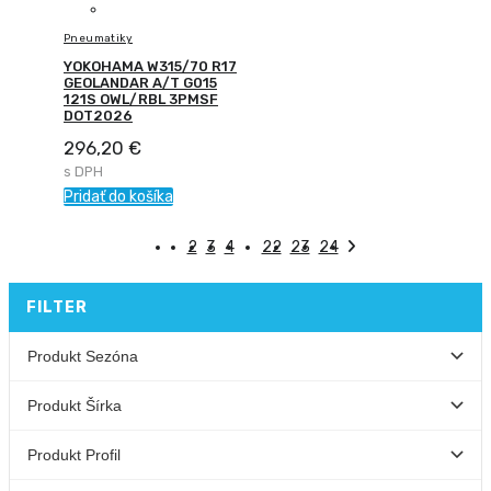
Pneumatiky
YOKOHAMA W315/70 R17
GEOLANDAR A/T G015
121S OWL/RBL 3PMSF
DOT2026
296,20
€
s DPH
Pridať do košíka
1
2
3
4
…
22
23
24
FILTER