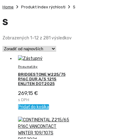
Home
Produkt Index rýchlosti
S
S
Zoradené
Zobrazených 1–12 z 281 výsledkov
podľa
najnovších
Pneumatiky
BRIDGESTONE W225/75
R16C DUR A/S 121S
ENLITEN DOT2025
269,15
€
s DPH
Pridať do košíka