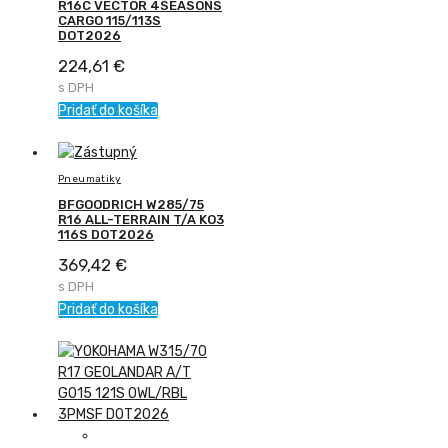
R16C VECTOR 4SEASONS
CARGO 115/113S
DOT2026
224,61
€
s DPH
Pridať do košíka
Pneumatiky
BFGOODRICH W285/75
R16 ALL-TERRAIN T/A KO3
116S DOT2026
369,42
€
s DPH
Pridať do košíka