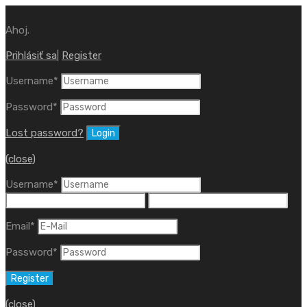
Ahoj.
Prihlásiť sa
|
Register
Username
*
Password
*
Lost password?
(close)
Username
*
Email
*
Password
*
(close)